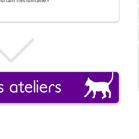
urtant très lointaine.»
oles de guides