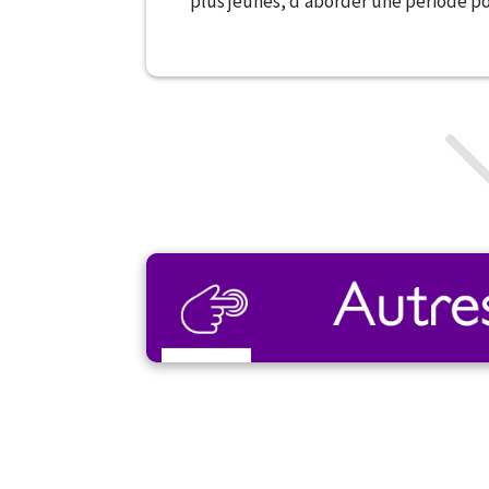
plus jeunes, d’aborder une période po
Par