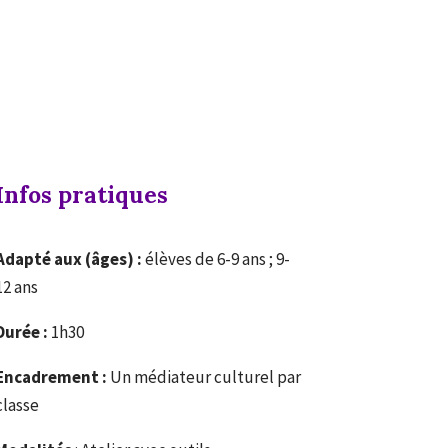
Infos pratiques
Adapté aux (âges) :
élèves de 6-9 ans ; 9-
12 ans
Durée :
1h30
Encadrement :
Un médiateur culturel par
classe