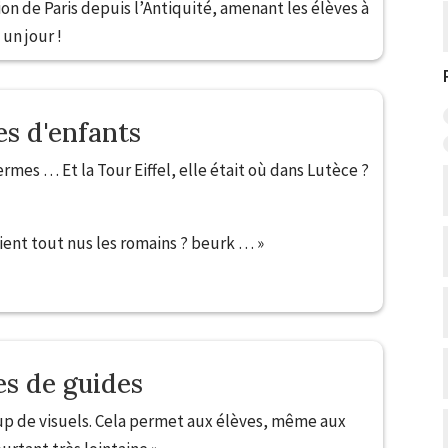
ion de Paris depuis l’Antiquité, amenant les élèves à
 un jour !
es d'enfants
ermes … Et la Tour Eiffel, elle était où dans Lutèce ?
aient tout nus les romains ? beurk … »
enfantsoles d’enfants
es de guides
up de visuels. Cela permet aux élèves, même aux