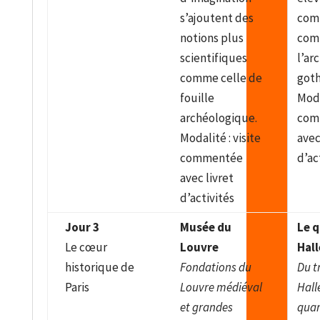
s’ajoutent des
com
notions plus
com
scientifiques
l’ar
comme celle de
goth
fouille
Moda
archéologique.
com
Modalité : visite
avec
commentée
d’ac
avec livret
d’activités
Jour 3
Musée du
Le q
Le cœur
Louvre
Hall
historique de
Fondations du
Du t
Paris
Louvre médiéval
Hall
et grandes
quar