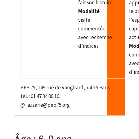
fait son histoire.
app
Modalité
:
le p
visite
l’es
commentée
capi
avec recherche
actu
d’indices
Mod
com
avec
d’in
PEP 75, 149 rue de Vaugirard, 75015 Paris –
tél. : 01.47.34.00.10.
@ : a.izarie@pep75.org
Âge
: 6-9 ans