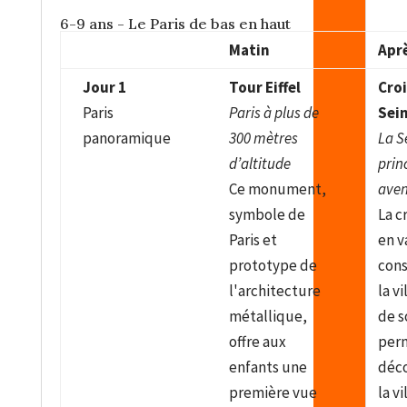
6-9 ans - Le Paris de bas en haut
Matin
Apr
Jour 1
Tour Eiffel
Croi
Paris
Paris à plus de
Sei
panoramique
300 mètres
La S
d’altitude
prin
Ce monument,
aven
symbole de
La c
Paris et
en v
prototype de
cons
l'architecture
la vi
métallique,
de s
offre aux
perm
enfants une
déc
première vue
la v