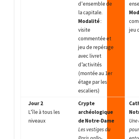
d'ensemble de
ens
la capitale.
Mod
Modalité
:
com
visite
jeu 
commentée et
jeu de repérage
avec livret
d’activités
(montée au 1er
étage par les
escaliers)
Jour 2
Crypte
Cat
L’île à tous les
archéologique
Not
niveaux
de Notre-Dame
Une 
Les vestiges du
pour 
Paris gallo-
entre