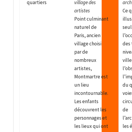
quartiers
village des
arch
artistes
Ce q
Point culminant
illus
naturel de
seul
Paris, ancien
l’oc
village choisi
des 
par de
nive
nombreux
ville
artistes,
l’ob
Montmartre est
l’im
un lieu
du q
incontournable.
voie
Les enfants
circ
découvrent les
de
personnages et
l’ar
les lieux qui ont
les 