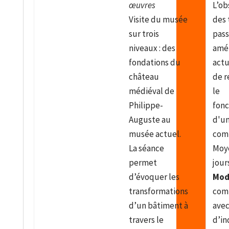
œuvres
L’ob
Visite du musée
des 
sur trois
pass
niveaux : des
amé
fondations du
actu
château
de r
médiéval de
le
Philippe-
fon
Auguste au
d'un
musée actuel.
com
La séance
Moye
permet
jour
d’évoquer les
Mod
transformations
com
d’un bâtiment à
avec
travers le
d’in