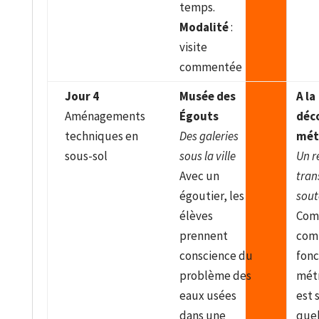
temps.
Modalité
:
visite
commentée
Jour 4
Musée des
A la
Aménagements
Égouts
déc
techniques en
Des galeries
mét
sous-sol
sous la ville
Un r
Avec un
tran
égoutier, les
sout
élèves
Com
prennent
com
conscience du
fonc
problème des
métr
eaux usées
est 
dans une
quel