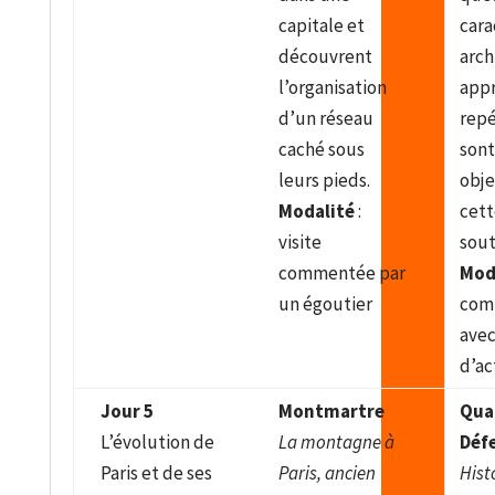
capitale et
cara
découvrent
arch
l’organisation
appr
d’un réseau
repé
caché sous
sont
leurs pieds.
obje
Modalité
:
cett
visite
sout
commentée par
Mod
un égoutier
com
avec
d’ac
Jour 5
Montmartre
Quar
L’évolution de
La montagne à
Déf
Paris et de ses
Paris, ancien
Hist