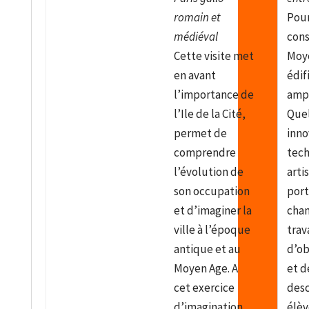
romain et
Pou
médiéval
cons
Cette visite met
Moy
en avant
édif
l’importance de
amp
l’Ile de la Cité,
Quel
permet de
inno
comprendre
tech
l’évolution de
arti
son occupation
port
et d’imaginer la
chan
ville à l’époque
trav
antique et au
d’ob
Moyen Age. A
et d
cet exercice
desc
d’imagination
élèv